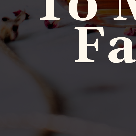
To 
Fa