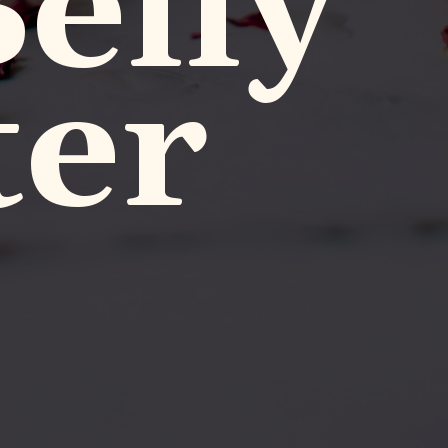
elly
ter