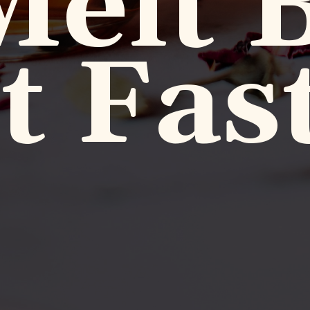
Melt B
t Fas